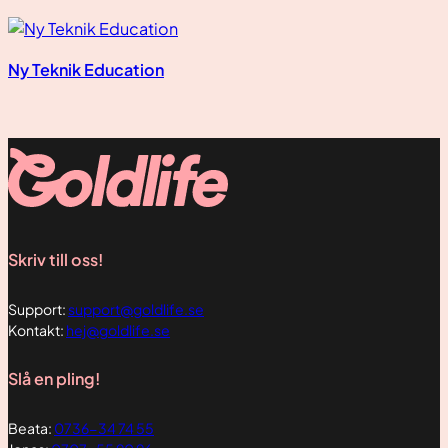
Ny Teknik Education
Nödvändiga
Skriv till oss!
Dessa kakor
går inte att
Support:
support@goldlife.se
välja bort. De
Kontakt:
hej@goldlife.se
behövs för
att hemsidan
Slå en pling!
över huvud
taget ska
fungera.
Beata:
0736-34 74 55