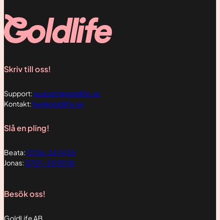
erbjudanden.
Skriv till oss!
Support:
support@goldlife.se
Kontakt:
hej@goldlife.se
Slå en pling!
Beata:
0736-34 74 55
Jonas:
0707-55 90 96
Besök oss!
GoldLife AB