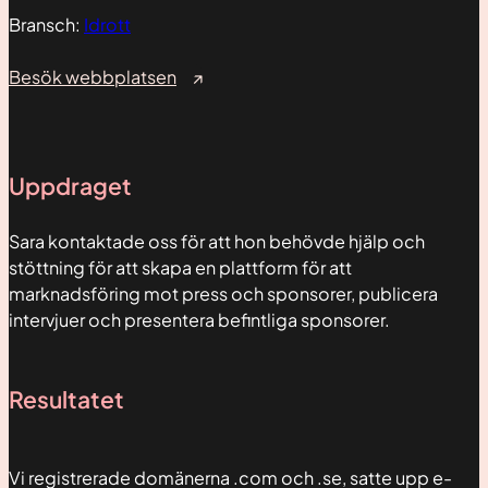
Bransch:
Idrott
Besök webbplatsen
Uppdraget
Sara kontaktade oss för att hon behövde hjälp och
stöttning för att skapa en plattform för att
Nödvändiga
marknadsföring mot press och sponsorer, publicera
Dessa kakor
intervjuer och presentera befintliga sponsorer.
går inte att
välja bort. De
behövs för
att hemsidan
Resultatet
över huvud
taget ska
fungera.
Vi registrerade domänerna .com och .se, satte upp e-