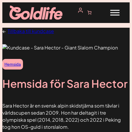
Hoppa
till
innehåll
←
Tillbaka till kundcase
Hemsida
Hemsida för Sara Hector
Sara Hector är en svensk alpin skidstjärna som tävlar i
världscupen sedan 2009. Hon har deltagit i tre
olympiska spel (2014, 2018, 2022) och 2022 i Peking
tog hon OS-guld i storslalom.