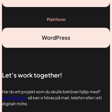
ditt besök.
Om du nekar
de här
kakorna
Plattform
kommer viss
funktionalitet
att försvinna
WordPress
från
hemsidan.
Marknadsföring
Genom att dela
med dig av dina
Let’s work together!
intressen och ditt
beteende när du
surfar ökar du
Har du ett projekt som du skulle behöver hjälp med?
chansen att få se
Kontakta oss
så kan vi höras på mail, telefon eller i ett
personligt
anpassat innehåll
digitalt möte.
och