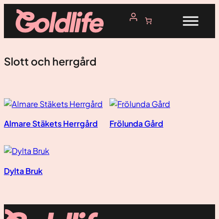
Hoppa
till
innehåll
Slott och herrgård
Almare Stäkets Herrgård
Frölunda Gård
Dylta Bruk